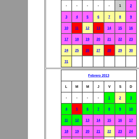
-
-
-
-
-
1
2
3
4
5
6
7
8
9
10
11
12
13
14
15
16
17
18
19
20
21
22
23
24
25
26
27
28
29
30
31
Febrero 2013
L
M
M
J
V
S
D
-
-
-
-
1
2
3
4
5
6
7
8
9
10
11
12
13
14
15
16
17
18
19
20
21
22
23
24