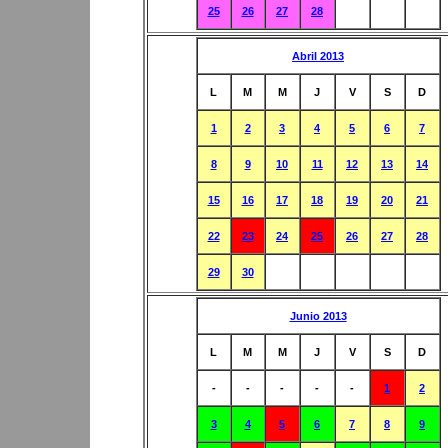
25
26
27
28
Abril 2013
L
M
M
J
V
S
D
1
2
3
4
5
6
7
8
9
10
11
12
13
14
15
16
17
18
19
20
21
22
23
24
25
26
27
28
29
30
Junio 2013
L
M
M
J
V
S
D
-
-
-
-
-
1
2
3
4
5
6
7
8
9