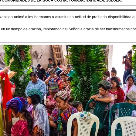
AS COMUNIDADES DE LA BOCA COSTA, YOXAJÁ, NAHUALÁ, SOLOLÁ.
l arzobispo animó a los hermanos a asumir una actitud de profunda disponibilidad al
en un tiempo de oración, implorando del Señor la gracia de ser transformados por e